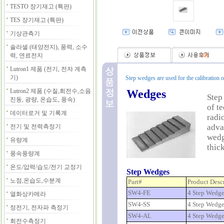
TESTO 장기재고 (특판)
TES 장기재고 (특판)
기상관측기
솔라셀 (태양전지), 풍력, 소수
력, 연료전지
(
0
)
Lutron1 제품 (전기, 전자 계측
기)
Step wedges are used for the calibration
Lutron2 제품 (수질,회전수,소음
Wedges
Step
진동, 광량, 온습도, 풍속)
of t
데이터로거 및 기록계
radi
adva
전기 및 전력측정기
wedg
유량계
thic
풍속풍량계
온도/압력/습도/전기 교정기
Step Wedges
노점,온습도,수분계
Part#
Product Desc
SW4-FE
4 Step Wedge
열화상카메라
SW4-SS
4 Step Wedge 
정전기, 전자파 측정기
SW4-AL
4 Step Wedg
회전수측정기