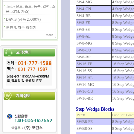
SW4-MG
4 Step Wedg
Testo (온도, 습도, 풍속, 압력, 소
SW4-CN
4 Step Wedge
음, RPM, 가스)
SW4-BR
4 Step Wedge
DAVIS (상품 25000개)
SW8-FE
8 Step Wedge
분진 입자수 측정기
SW8-SS
8 Step Wedge 
more
SW8-AL
8 Step Wedg
SW8-MG
8 Step Wedg
SW8-CU
8 Step Wedge
SW8-BR
8 Step Wedge
SW16-FE
16 Step Wedg
SW16-SS
16 Step Wedge
SW16-AL
16 Step Wed
SW16-MG
16 Step Wed
SW16-CU
16 Step Wedg
SW16-BR
16 Step Wedg
Step Wedge Blocks
Part#
Product Desc
SWB8-FE
8 Step Wedge
SWB8-SS
8 Step Wedge