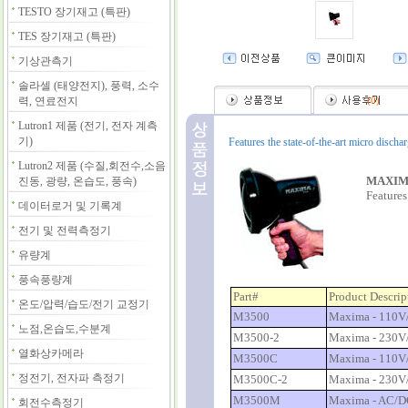
TESTO 장기재고 (특판)
TES 장기재고 (특판)
기상관측기
솔라셀 (태양전지), 풍력, 소수
력, 연료전지
(
0
)
Lutron1 제품 (전기, 전자 계측
기)
Features the state-of-the-art micro disch
Lutron2 제품 (수질,회전수,소음
MAXIM
진동, 광량, 온습도, 풍속)
Features
데이터로거 및 기록계
전기 및 전력측정기
유량계
풍속풍량계
Part#
Product Descrip
온도/압력/습도/전기 교정기
M3500
Maxima - 110V/
노점,온습도,수분계
M3500-2
Maxima - 230V/
열화상카메라
M3500C
Maxima - 110V/
정전기, 전자파 측정기
M3500C-2
Maxima - 230V/
M3500M
Maxima - AC/DC
회전수측정기