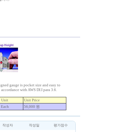
igned gauge is pocket size and easy to
 accordance with AWS DI.I para 3.6.
Unit
Unit Price
Each
56,000 원
작성자
작성일
평가점수