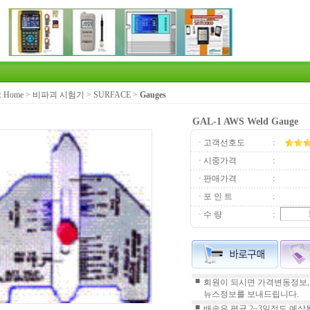
:
Home
>
비파괴 시험기
>
SURFACE
>
Gauges
GAL-1 AWS Weld Gauge
· 고객선호도
:
· 시중가격
:
· 판매가격
:
· 포 인 트
:
· 수 량
:
■
회원이 되시면 가격변동정보,
뉴스정보를 보내드립니다.
■
배송은 평균 2~3일정도 예상