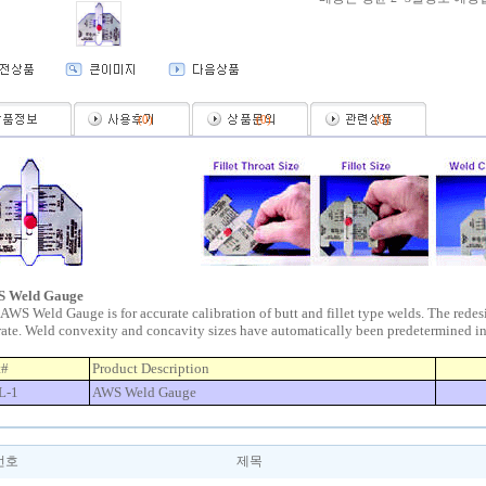
(
0
)
(
0
)
(
0
)
 Weld Gauge
AWS Weld Gauge is for accurate calibration of butt and fillet type welds. The redes
ate. Weld convexity and concavity sizes have automatically been predetermined in
t#
Product Description
L-1
AWS Weld Gauge
번호
제목