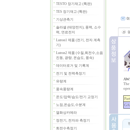
TESTO 장기재고 (특판)
TES 장기재고 (특판)
기상관측기
솔라셀 (태양전지), 풍력, 소수
력, 연료전지
Lutron1 제품 (전기, 전자 계측
기)
Lutron2 제품 (수질,회전수,소음
진동, 광량, 온습도, 풍속)
데이터로거 및 기록계
전기 및 전력측정기
AWS
유량계
The 
oper
풍속풍량계
온도/압력/습도/전기 교정기
Par
노점,온습도,수분계
GA
열화상카메라
정전기, 전자파 측정기
회전수측정기