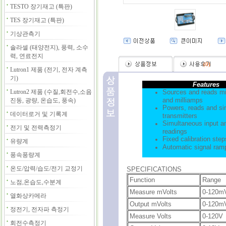
TESTO 장기재고 (특판)
TES 장기재고 (특판)
기상관측기
솔라셀 (태양전지), 풍력, 소수
력, 연료전지
(
0
)
Lutron1 제품 (전기, 전자 계측
기)
Features
Lutron2 제품 (수질,회전수,소음
Sources and reads mill
and milliamps
진동, 광량, 온습도, 풍속)
Powers, reads and si
데이터로거 및 기록계
transmitters
Simultaneous input a
전기 및 전력측정기
readings
Fixed calibration step
유량계
Automatic signal ram
풍속풍량계
온도/압력/습도/전기 교정기
SPECIFICATIONS
Function
Range
노점,온습도,수분계
Measure mVolts
0-120m
열화상카메라
Output mVolts
0-120m
정전기, 전자파 측정기
Measure Volts
0-120V
회전수측정기