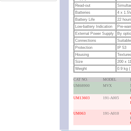
Read-out
Simultan
Batteries
4 x 1.5V
Battery Life
22 hours
Low-battery Indication
Pre-warn
External Power Supply
By opti
Connections
Suitabl
Protection
IP 53
Housing
Texture
Size
200 x 11
Weight
0.9 kg (
CAT NO.
MODEL
UM68900
MVX
UM13603
191-A005
UM063
191-A010