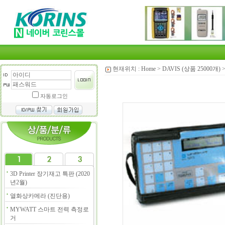
현재위치 :
Home
>
DAVIS (상품 25000개)
자동로그인
3D Printer 장기재고 특판 (2020
년2월)
열화상카메라 (진단용)
MYWATT 스마트 전력 측정로
거