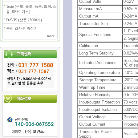
Output Volts
0-12V
Testo (온도, 습도, 풍속, 압력, 소
Measure mA
0-52mA
음, RPM, 가스)
Output mA
0-24mA
DAVIS (상품 25000개)
Transmitter Sim.
0-24mA
분진 입자수 측정기
1. Fixe
Special Functions
more
2. Sign
Calibration
Traceabl
Long Term Stability
0.02%/y
Specifi
Indicated Accuracies
°C of s
Operating Temperature
-10°C t
Storage Temperature
-20°C to
Warm up Time
2 minut
Relative Humidity
0 to 90
Input/output Protection
70 volts
Input/output Isolation
500VDC
Output Voltage
Protecte
Output Current
Protecte
Transmitter Power
Availab
Supply