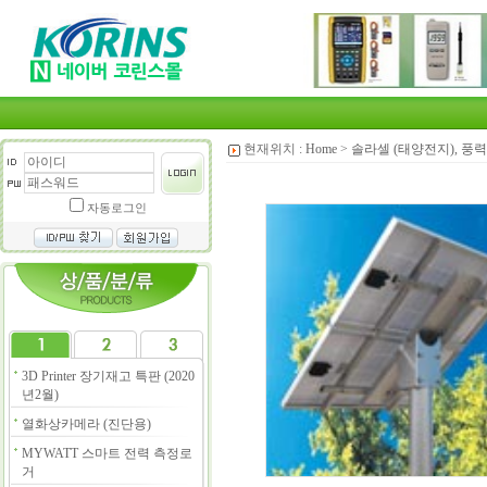
현재위치 :
Home
>
솔라셀 (태양전지), 풍력
자동로그인
3D Printer 장기재고 특판 (2020
년2월)
열화상카메라 (진단용)
MYWATT 스마트 전력 측정로
거