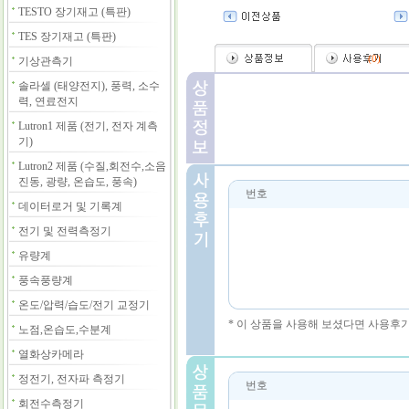
TESTO 장기재고 (특판)
TES 장기재고 (특판)
(
0
)
기상관측기
솔라셀 (태양전지), 풍력, 소수
력, 연료전지
Lutron1 제품 (전기, 전자 계측
기)
Lutron2 제품 (수질,회전수,소음
진동, 광량, 온습도, 풍속)
번호
데이터로거 및 기록계
전기 및 전력측정기
유량계
풍속풍량계
온도/압력/습도/전기 교정기
* 이 상품을 사용해 보셨다면 사용후
노점,온습도,수분계
열화상카메라
정전기, 전자파 측정기
번호
회전수측정기