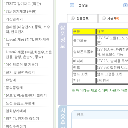
TESTO 장기재고 (특판)
TES 장기재고 (특판)
(
0
)
기상관측기
솔라셀 (태양전지), 풍력, 소수
구분
내 역
력, 연료전지
17V 5W 모듈 (모노
Lutron1 제품 (전기, 전자 계측
솔라모듈
콘)
기)
12V 10A 용, 과충
솔라콘트롤러
Lutron2 제품 (수질,회전수,소음
지, 온도보상 기능
진동, 광량, 온습도, 풍속)
배터리
12V 2A , 솔라용 
데이터로거 및 기록계
램프
12V 3W, 절전형 CF
전기 및 전력측정기
램프 소켓
램프 고정용 소켓
유량계
전선
3M 전선
풍속풍량계
※ 배터리는 재고 상태에 사진과 다른
온도/압력/습도/전기 교정기
노점,온습도,수분계
열화상카메라
번호
정전기, 전자파 측정기
회전수측정기