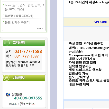
1분~24시간의 내장data logging
Testo (온도, 습도, 풍속, 압력, 소
음, RPM, 가스)
DAVIS (상품 25000개)
API 450H
분진 입자수 측정기
more
측정 방법: 자외선 흡수법
범위: 0-100, 200,300,400 g/㎥
available)
Microprocessor에 의한 제어
내장 자기 진단기능
자체 진단 경고 알람
신속한 반응시간
제로 드리프트의 극소화
알람설정 가능
온도, 압력보상
측정을 위한 스위치 밸브 불
내장 유량 제어