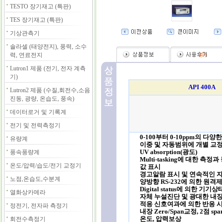
TESTO 장기재고 (특판)
TES 장기재고 (특판)
기상관측기
솔라셀 (태양전지), 풍력, 소수
력, 연료전지
(
0
)
Lutron1 제품 (전기, 전자 계측
기)
API 400A
Lutron2 제품 (수질,회전수,소음
진동, 광량, 온습도, 풍속)
데이터로거 및 기록계
전기 및 전력측정기
0-100부터 0-10ppm의 다
유량계
이중 및 자동범위에 개별 교
UV absorption(광도)
풍속풍량계
Multi-tasking에 대한 측
온도/압력/습도/전기 교정기
값 표시
경고알람 표시 및 연속적인 
노점,온습도,수분계
양방향 RS-232에 의한 원격
Digital status에 의한 기기
열화상카메라
자체 누설진단 및 광대한 내
적응 신호여과에 의한 반응 
정전기, 전자파 측정기
내장 Zero/Span교정, 2점 s
온도, 압력보상
회전수측정기