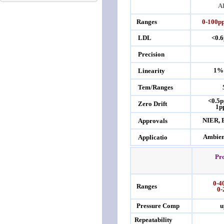
A
Ranges
0-100p
LDL
<0.
Precision
1% 
Linearity
Tem/Ranges
<0.5
Zero Drift
1p
NIER, 
Approvals
Ambien
Applicatio
Pr
0-4
Ranges
0
Pressure Comp
u
Repeatability