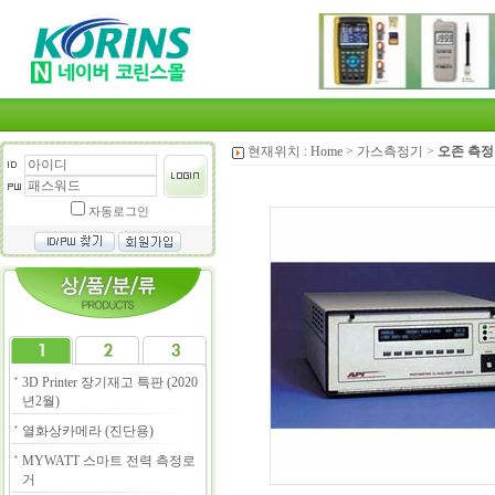
현재위치 :
Home
>
가스측정기
>
오존 측
자동로그인
3D Printer 장기재고 특판 (2020
년2월)
열화상카메라 (진단용)
MYWATT 스마트 전력 측정로
거