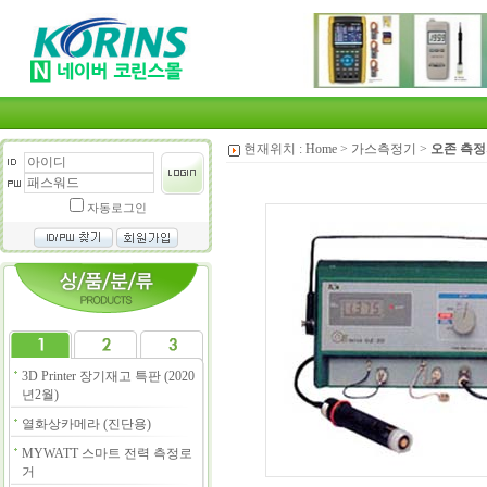
현재위치 :
Home
>
가스측정기
>
오존 측
자동로그인
3D Printer 장기재고 특판 (2020
년2월)
열화상카메라 (진단용)
MYWATT 스마트 전력 측정로
거