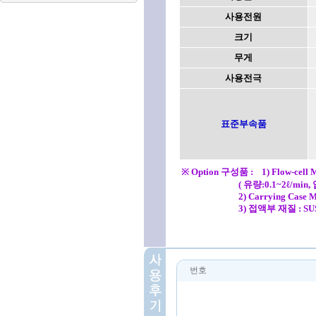
사용전원
크기
무게
사용전극
표준부속품
※
Option 구성품 : 1) Flow-cell M
( 유량:0.1~2ℓ/min, 압
2) Carrying Case Mode
3) 접액부 재질 : SUS 3
번호