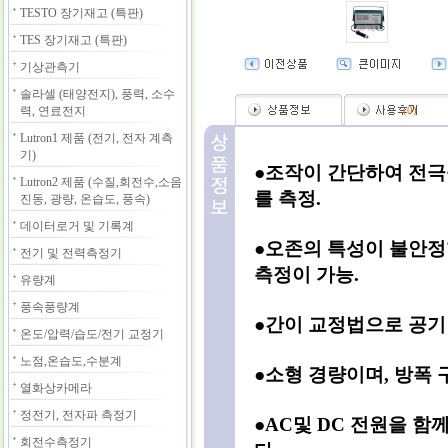
TESTO 장기재고 (특판)
TES 장기재고 (특판)
기상관측기
솔라셀 (태양전지), 풍력, 소수
력, 연료전지
(
0
)
Lutron1 제품 (전기, 전자 계측
기)
●조작이 간단하여 전극
Lutron2 제품 (수질,회전수,소음
를 측정.
진동, 광량, 온습도, 풍속)
데이터로거 및 기록계
●오존의 특성이 불안정함으
전기 및 전력측정기
측정이 가능.
유량계
풍속풍량계
●간이 교정법으로 공기
온도/압력/습도/전기 교정기
노점,온습도,수분계
●소형 경량이며, 방폭
열화상카메라
정전기, 전자파 측정기
●AC및 DC 전원을 함
회전수측정기