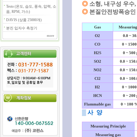
◎
소형, 내구성 우수
Testo (온도, 습도, 풍속, 압력, 소
◎
본질안전방폭승인 (KTL
음, RPM, 가스)
DAVIS (상품 25000개)
Gas
Measuring
분진 입자수 측정기
O2
0.0 ~ 3
more
CO
0 ~ 150
H2S
0 ~ 500
SO
2
0.0 ~ 150
NO
2
0.0 ~ 150
Cl
2
0.0 ~ 100
H
2
0 ~ 100
HCN
0 ~ 200
Flammable gas
0 ~ 100
▒ 사 양
Measuring Principle
Measuring gas