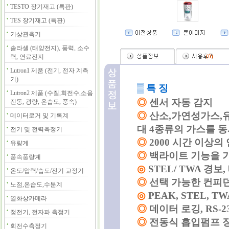
TESTO 장기재고 (특판)
TES 장기재고 (특판)
기상관측기
솔라셀 (태양전지), 풍력, 소수
력, 연료전지
(
0
)
Lutron1 제품 (전기, 전자 계측
기)
▒ 특 징
Lutron2 제품 (수질,회전수,소음
◎
센서 자동 감지
진동, 광량, 온습도, 풍속)
◎
산소,가연성가스,유독가
데이터로거 및 기록계
대 4종류의 가스를 동
전기 및 전력측정기
◎
2000 시간 이상의
유량계
◎
백라이트 기능을 
풍속풍량계
◎
STEL/ TWA 경보
온도/압력/습도/전기 교정기
◎
선택 가능한 컨피던
노점,온습도,수분계
◎
PEAK, STEL, T
열화상카메라
◎
데이터 로깅, RS-
정전기, 전자파 측정기
◎
전동식 흡입펌프 
회전수측정기