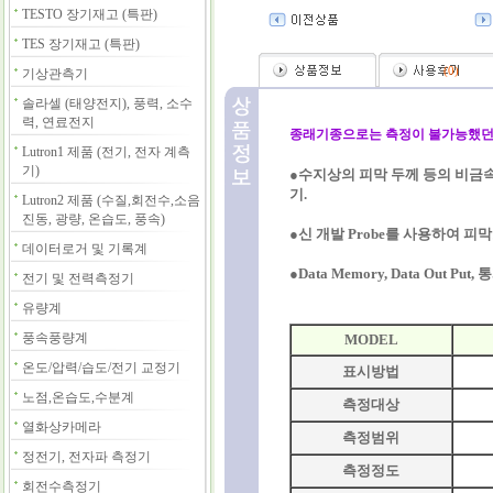
TESTO 장기재고 (특판)
TES 장기재고 (특판)
(
0
)
기상관측기
솔라셀 (태양전지), 풍력, 소수
력, 연료전지
종래기종으로는 측정이 불가능했던
Lutron1 제품 (전기, 전자 계측
기)
●수지상의 피막 두께 등의 비금
기.
Lutron2 제품 (수질,회전수,소음
진동, 광량, 온습도, 풍속)
●신 개발 Probe를 사용하여 피
데이터로거 및 기록계
●Data Memory, Data Out Pu
전기 및 전력측정기
유량계
풍속풍량계
MODEL
온도/압력/습도/전기 교정기
표시방법
노점,온습도,수분계
측정대상
열화상카메라
측정범위
정전기, 전자파 측정기
측정정도
회전수측정기