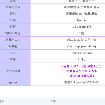
정도
온도:±1℃ 습도±3%
기록지눈금
측정범위 및 분해능과 동일
센서
온도:Bimetal 습도:모발
시계
Quartz
전원
1.5∨ Batt×2개
밧데리수명
1년
기록지속도
1일,7일,32일 교환가능
기록펜
Cartridge pen (violet)
크기
336×148×295㎜
무게
3.1kg
7일용 기록지 1권(55매) 1년분
표준부속품
사용설명서 밧데리2개,
펜2개,(6개월사용)
option
카트리지pen (red)7210-92
번호
제목