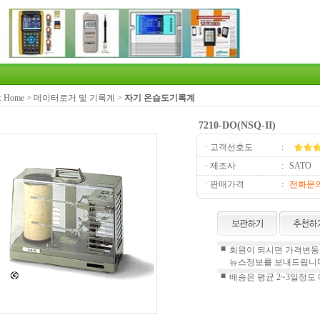
:
Home
>
데이터로거 및 기록계
>
자기 온습도기록계
7210-DO(NSQ-II)
· 고객선호도
:
· 제조사
:
SATO
· 판매가격
:
전화문
■
회원이 되시면 가격변동정
뉴스정보를 보내드립니다
■
배송은 평균 2~3일정도