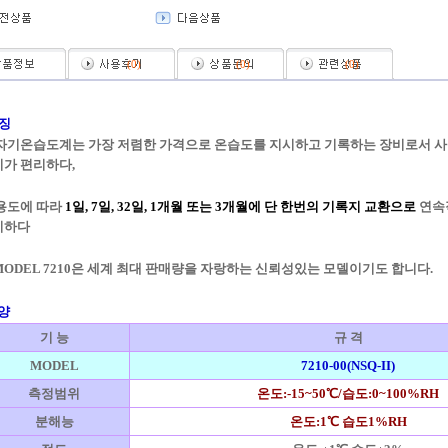
(
0
)
(
0
)
(
0
)
 징
자기온습도계는 가장 저렴한 가격으로 온습도를 지시하고 기록하는 장비로서 사
가 편리하다,
용도에 따라
1일, 7일, 32일, 1개월 또는 3개월에 단 한번의 기록지 교환으로
연속
이하다
ODEL 7210은 세계 최대 판매량을 자랑하는 신뢰성있는 모델이기도 합니다.
양
기 능
규 격
MODEL
7210-00(NSQ-II)
측정범위
온도:-15~50℃/습도:0~100%RH
분해능
온도:1℃ 습도1%RH