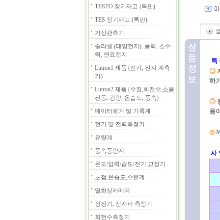
TESTO 장기재고 (특판)
TES 장기재고 (특판)
기상관측기
솔라셀 (태양전지), 풍력, 소수
력, 연료전지
특
Lutron1 제품 (전기, 전자 계측
◎
기)
하기
Lutron2 제품 (수질,회전수,소음
진동, 광량, 온습도, 풍속)
◎
데이터로거 및 기록계
용
전기 및 전력측정기
◎
M
유량계
풍속풍량계
사 
온도/압력/습도/전기 교정기
노점,온습도,수분계
열화상카메라
정전기, 전자파 측정기
회전수측정기