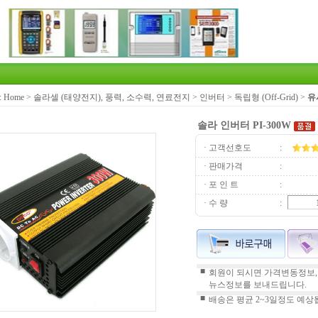
:
Home
>
솔라셀 (태양전지), 풍력, 소수력, 연료전지
>
인버터
>
독립형 (Off-Grid)
>
유
솔라 인버터 PI-300W
· 고객선호도
:
· 판매가격
:
· 포 인 트
:
· 수 량
:
■
회원이 되시면 가격변동정보,
뉴스정보를 보내드립니다.
■
배송은 평균 2~3일정도 예상