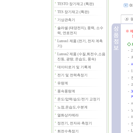
TESTO 장기재고 (특판)
TES 장기재고 (특판)
기상관측기
솔라셀 (태양전지), 풍력, 소수
※ 
력, 연료전지
정확
Lutron1 제품 (전기, 전자 계측
◇ 
기)
-
Lutron2 제품 (수질,회전수,소음
-
진동, 광량, 온습도, 풍속)
-
데이터로거 및 기록계
-
전기 및 전력측정기
-
유량계
-
풍속풍량계
-
온도/압력/습도/전기 교정기
-
노점,온습도,수분계
-
열화상카메라
-
정전기, 전자파 측정기
-
-
회전수측정기