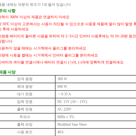
제품 내에는 여분의 퓨즈가 1개 들어 있습니다
 주의 사항
전력이 300W 이상의 제품은 연결하지 마세요
약 50℃ 이상의 고온에서는 사용이 차단될 수 있으므로 사용중 제품에 열이 많이 발생 후
힌 후에 사용하세요
차량용 배터리의 올바른 사용을 위하여 약 2~3시간 인버터 사용후에는 약 10~20분 동
장합니다
사용하지 않을 때에는 시거잭에서 플러그를 분리하세요
차량에 시동을 켤때는 시거잭에서 인버터 플러그를 분리하세요
인버터와 케이블 연결시에나 배터리 연결시 (+)극, (-)극에 정확하게 연결하세요
 제품 사양
정격 용량
300 W
최대 용량
600 W
대기 전원
< 0.35 A
입력 전원
DC 12V (10 ~ 15V)
출력 전원
AC 220V
주파수
60Hz ± 5%
출력 파장
Modified Sine Wave
사용 퓨즈
40A