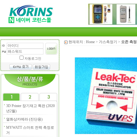
현재위치 :
Home
>
가스측정기
>
오존 측
자동로그인
3D Printer 장기재고 특판 (2020
년2월)
열화상카메라 (진단용)
MYWATT 스마트 전력 측정로
거