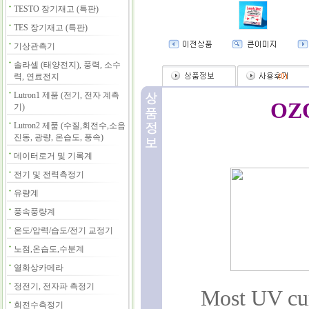
TESTO 장기재고 (특판)
TES 장기재고 (특판)
기상관측기
솔라셀 (태양전지), 풍력, 소수
력, 연료전지
(
0
)
Lutron1 제품 (전기, 전자 계측
OZ
기)
Lutron2 제품 (수질,회전수,소음
진동, 광량, 온습도, 풍속)
데이터로거 및 기록계
전기 및 전력측정기
유량계
풍속풍량계
온도/압력/습도/전기 교정기
노점,온습도,수분계
열화상카메라
정전기, 전자파 측정기
Most UV cur
회전수측정기