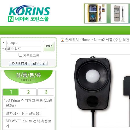
현재위치 :
Home
>
Lutron2 제품 (수질,
자동로그인
3D Printer 장기재고 특판 (2020
년2월)
열화상카메라 (진단용)
MYWATT 스마트 전력 측정로
거