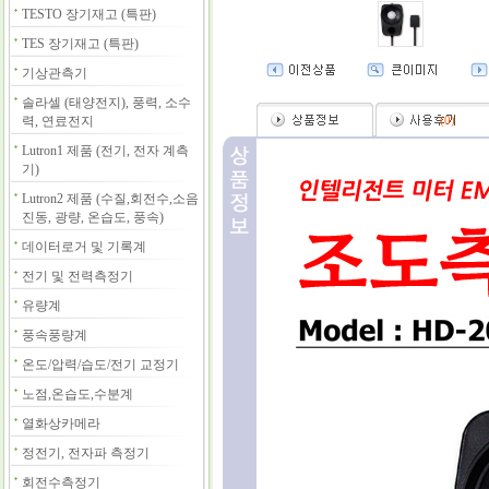
TESTO 장기재고 (특판)
TES 장기재고 (특판)
기상관측기
솔라셀 (태양전지), 풍력, 소수
력, 연료전지
(
0
)
Lutron1 제품 (전기, 전자 계측
기)
Lutron2 제품 (수질,회전수,소음
진동, 광량, 온습도, 풍속)
데이터로거 및 기록계
전기 및 전력측정기
유량계
풍속풍량계
온도/압력/습도/전기 교정기
노점,온습도,수분계
열화상카메라
정전기, 전자파 측정기
회전수측정기