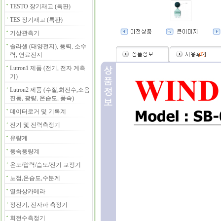
TESTO 장기재고 (특판)
TES 장기재고 (특판)
기상관측기
솔라셀 (태양전지), 풍력, 소수
력, 연료전지
(
0
)
Lutron1 제품 (전기, 전자 계측
기)
Lutron2 제품 (수질,회전수,소음
진동, 광량, 온습도, 풍속)
데이터로거 및 기록계
전기 및 전력측정기
유량계
풍속풍량계
온도/압력/습도/전기 교정기
노점,온습도,수분계
열화상카메라
정전기, 전자파 측정기
회전수측정기