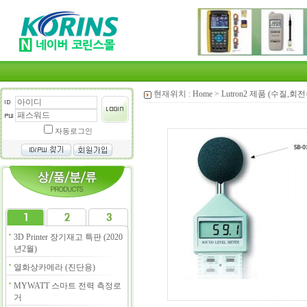
현재위치 :
Home
>
Lutron2 제품 (수질,
자동로그인
3D Printer 장기재고 특판 (2020
년2월)
열화상카메라 (진단용)
MYWATT 스마트 전력 측정로
거