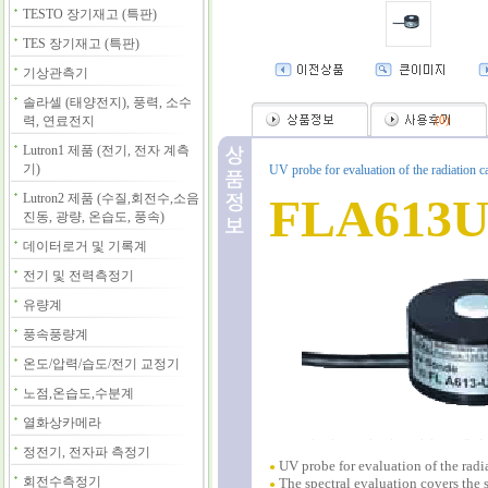
TESTO 장기재고 (특판)
TES 장기재고 (특판)
기상관측기
솔라셀 (태양전지), 풍력, 소수
력, 연료전지
(
0
)
Lutron1 제품 (전기, 전자 계측
기)
UV probe for evaluation of the radiation c
FLA613
Lutron2 제품 (수질,회전수,소음
진동, 광량, 온습도, 풍속)
데이터로거 및 기록계
전기 및 전력측정기
유량계
풍속풍량계
온도/압력/습도/전기 교정기
노점,온습도,수분계
열화상카메라
정전기, 전자파 측정기
UV probe for evaluation of the radi
●
회전수측정기
The spectral evaluation covers the 
●