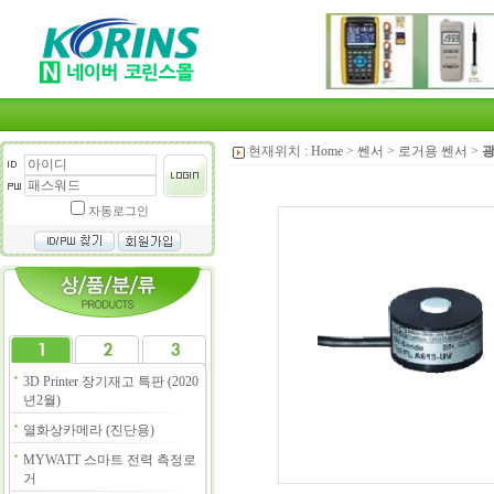
현재위치 :
Home
>
쎈서
>
로거용 쎈서
>
광
자동로그인
3D Printer 장기재고 특판 (2020
년2월)
열화상카메라 (진단용)
MYWATT 스마트 전력 측정로
거