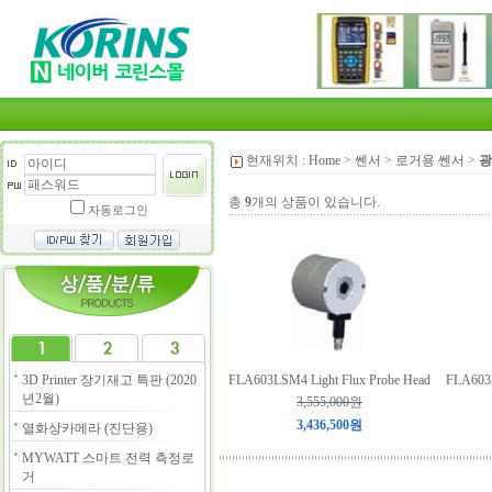
현재위치 :
Home
>
쎈서
>
로거용 쎈서
>
광
총
9
개의 상품이 있습니다.
자동로그인
3D Printer 장기재고 특판 (2020
FLA603LSM4 Light Flux Probe Head
FLA603
년2월)
3,555,000원
3,436,500원
열화상카메라 (진단용)
MYWATT 스마트 전력 측정로
거