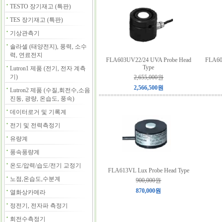
TESTO 장기재고 (특판)
TES 장기재고 (특판)
기상관측기
솔라셀 (태양전지), 풍력, 소수
력, 연료전지
FLA603UV22/24 UVA Probe Head
FLA60
Type
Lutron1 제품 (전기, 전자 계측
기)
2,655,000원
2,566,500원
Lutron2 제품 (수질,회전수,소음
진동, 광량, 온습도, 풍속)
데이터로거 및 기록계
전기 및 전력측정기
유량계
풍속풍량계
온도/압력/습도/전기 교정기
FLA613VL Lux Probe Head Type
노점,온습도,수분계
900,000원
870,000원
열화상카메라
정전기, 전자파 측정기
회전수측정기