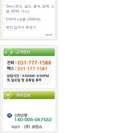
Testo (온도, 습도, 풍속, 압력, 소
음, RPM, 가스)
DAVIS (상품 25000개)
분진 입자수 측정기
more