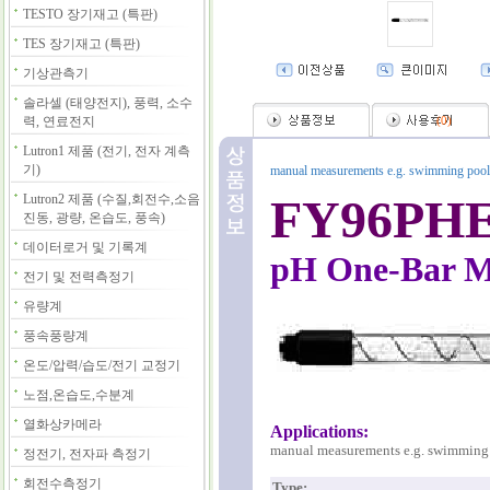
TESTO 장기재고 (특판)
TES 장기재고 (특판)
기상관측기
솔라셀 (태양전지), 풍력, 소수
력, 연료전지
(
0
)
Lutron1 제품 (전기, 전자 계측
기)
manual measurements e.g. swimming pools,
FY96PH
Lutron2 제품 (수질,회전수,소음
진동, 광량, 온습도, 풍속)
데이터로거 및 기록계
pH One-Bar M
전기 및 전력측정기
유량계
풍속풍량계
온도/압력/습도/전기 교정기
노점,온습도,수분계
열화상카메라
Applications:
manual measurements e.g. swimming p
정전기, 전자파 측정기
회전수측정기
Type: