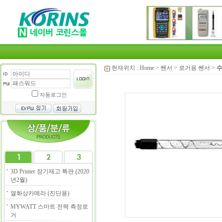
현재위치 :
Home
>
쎈서
>
로거용 쎈서
>
수
자동로그인
3D Printer 장기재고 특판 (2020
년2월)
열화상카메라 (진단용)
MYWATT 스마트 전력 측정로
거