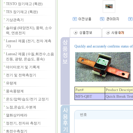
TESTO 장기재고 (특판)
TES 장기재고 (특판)
기상관측기
솔라셀 (태양전지), 풍력, 소수
력, 연료전지
(
0
)
Lutron1 제품 (전기, 전자 계측
기)
Quickly and accurately confirms status of 
Lutron2 제품 (수질,회전수,소음
진동, 광량, 온습도, 풍속)
데이터로거 및 기록계
전기 및 전력측정기
유량계
Part#
Product Descript
풍속풍량계
MFS-QBT
Quick Break Test
온도/압력/습도/전기 교정기
노점,온습도,수분계
번호
열화상카메라
정전기, 전자파 측정기
회전수측정기