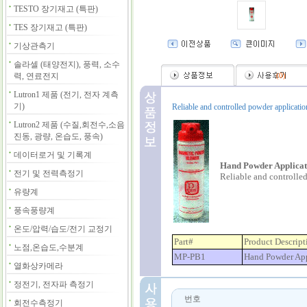
TESTO 장기재고 (특판)
TES 장기재고 (특판)
기상관측기
솔라셀 (태양전지), 풍력, 소수
력, 연료전지
(
0
)
Lutron1 제품 (전기, 전자 계측
기)
Reliable and controlled powder application
Lutron2 제품 (수질,회전수,소음
진동, 광량, 온습도, 풍속)
데이터로거 및 기록계
Hand Powder Applica
전기 및 전력측정기
Reliable and controlled
유량계
풍속풍량계
온도/압력/습도/전기 교정기
Part#
Product Descript
노점,온습도,수분계
MP-PB1
Hand Powder App
열화상카메라
정전기, 전자파 측정기
번호
회전수측정기