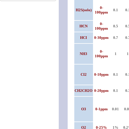
0-
H2S(solo)
0.1
0.
100ppm
0-
HCN
0.5
0.
100ppm
HCI
0-30ppm
0.7
0.
0-
NH3
1
1
100ppm
CI2
0-10ppm
0.1
0.
CH2CH2O
0-20ppm
0.1
0.
O3
0-1ppm
0.01
0.
O2
0-25%
1%
0.