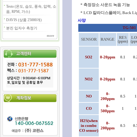
* 측정장소 사운드 녹음 기능
Testo (온도, 습도, 풍속, 압력, 소
음, RPM, 가스)
* LCD 칼라디스플레이, Back Li
DAVIS (상품 25000개)
사양
TG-501
분진 입자수 측정기
more
RES
L
SENSOR
RANGE
(ppm)
(pp
SO2
0-20ppm
0.1
0.
NO2
0-20ppm
0.1
0.
0-
NO
0.5
1
200ppm
0-
CO
1
1
500ppm
H2S(when
0-
in combo
0.5
0.
200ppm
CO sensor)