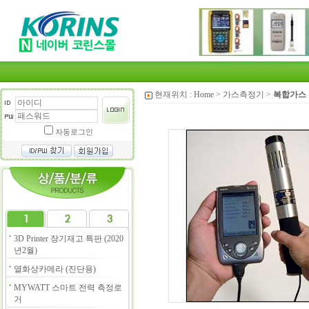
현재위치 :
Home
>
가스측정기
>
복합가스
자동로그인
3D Printer 장기재고 특판 (2020
년2월)
열화상카메라 (진단용)
MYWATT 스마트 전력 측정로
거