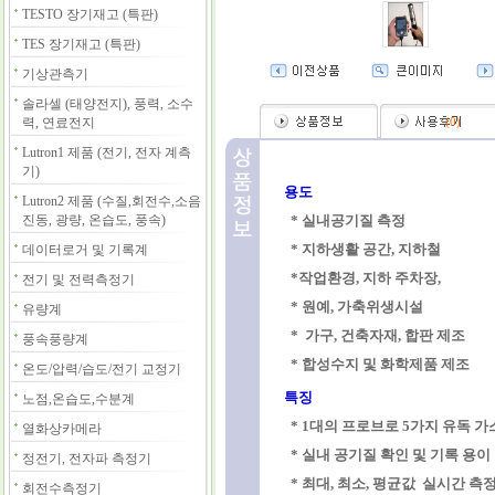
TESTO 장기재고 (특판)
TES 장기재고 (특판)
기상관측기
솔라셀 (태양전지), 풍력, 소수
력, 연료전지
(
0
)
Lutron1 제품 (전기, 전자 계측
기)
용도
Lutron2 제품 (수질,회전수,소음
진동, 광량, 온습도, 풍속)
* 실내공기질 측정
* 지하생활 공간, 지하철
데이터로거 및 기록계
*작업환경, 지하 주차장,
전기 및 전력측정기
* 원예, 가축위생시설
유량계
* 가구, 건축자재, 합판 제조
풍속풍량계
* 합성수지 및 화학제품 제조
온도/압력/습도/전기 교정기
특징
노점,온습도,수분계
* 1대의 프로브로 5가지 유독 가
열화상카메라
* 실내 공기질 확인 및 기록 용이
정전기, 전자파 측정기
* 최대, 최소, 평균값 실시간 측
회전수측정기