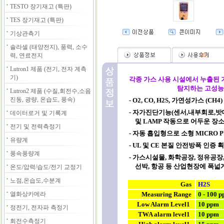
TESTO 장기재고 (특판)
TES 장기재고 (특판)
기상관측기
솔라셀 (태양전지), 풍력, 소수
력, 연료전지
(
0
)
Lutron1 제품 (전기, 전자 계측
기)
각종 가스 사용 시설에서 누출된
탐지하는 고성능 자동 흡
Lutron2 제품 (수질,회전수,소음
진동, 광량, 온습도, 풍속)
- O2, CO, H2S, 가연성가스 (CH4)
- 자가진단기능(센서,내부회로,밧데
데이터로거 및 기록계
및 LAMP 작동으로 어두운 장
전기 및 전력측정기
- 자동 흡입형으로 소형 MICRO 
유량계
- UL 및 CE 본질 안전방폭 인증 획득
풍속풍량계
- 가스시설물, 화학공장, 정유공장
선박, 항공 등 산업현장에 폭넓
온도/압력/습도/전기 교정기
노점,온습도,수분계
Gas
H2S
열화상카메라
Measuring Range
0 - 100 
Low Alarm Level1
10 ppm
정전기, 전자파 측정기
TWA alarm level1
10 ppm
회전수측정기