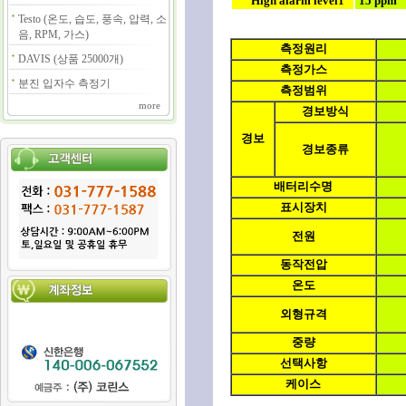
High alarm level1
15 ppm
Testo (온도, 습도, 풍속, 압력, 소
음, RPM, 가스)
측정원리
DAVIS (상품 25000개)
측정가스
분진 입자수 측정기
측정범위
more
경보방식
경보
경보종류
배터리수명
표시장치
전원
동작전압
온도
외형규격
중량
선택사항
케이스