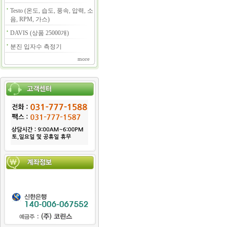
Testo (온도, 습도, 풍속, 압력, 소
음, RPM, 가스)
DAVIS (상품 25000개)
분진 입자수 측정기
more