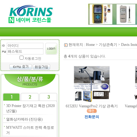
현재위치 :
Home
>
기상관측기
>
Davis I
총
4
개의 상품이 있습니다.
자동로그인
3D Printer 장기재고 특판 (2020
6152EU VantagePro2 기상 관측기
Vantag
년2월)
전화문의
열화상카메라 (진단용)
MYWATT 스마트 전력 측정로
거