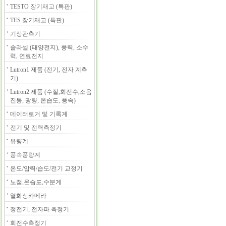
TESTO 장기재고 (특판)
TES 장기재고 (특판)
기상관측기
솔라셀 (태양전지), 풍력, 소수
력, 연료전지
Lutron1 제품 (전기, 전자 계측
기)
Lutron2 제품 (수질,회전수,소음
진동, 광량, 온습도, 풍속)
데이터로거 및 기록계
전기 및 전력측정기
유량계
풍속풍량계
온도/압력/습도/전기 교정기
노점,온습도,수분계
열화상카메라
정전기, 전자파 측정기
회전수측정기