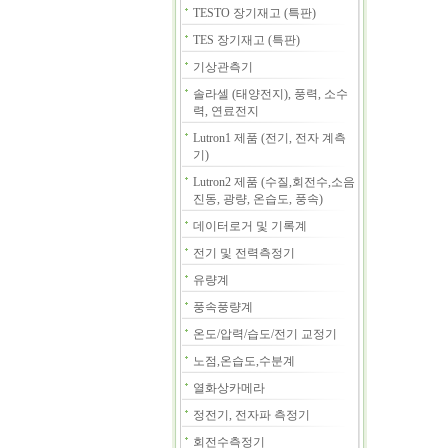
TESTO 장기재고 (특판)
TES 장기재고 (특판)
기상관측기
솔라셀 (태양전지), 풍력, 소수
력, 연료전지
Lutron1 제품 (전기, 전자 계측
기)
Lutron2 제품 (수질,회전수,소음
진동, 광량, 온습도, 풍속)
데이터로거 및 기록계
전기 및 전력측정기
유량계
풍속풍량계
온도/압력/습도/전기 교정기
노점,온습도,수분계
열화상카메라
정전기, 전자파 측정기
회전수측정기