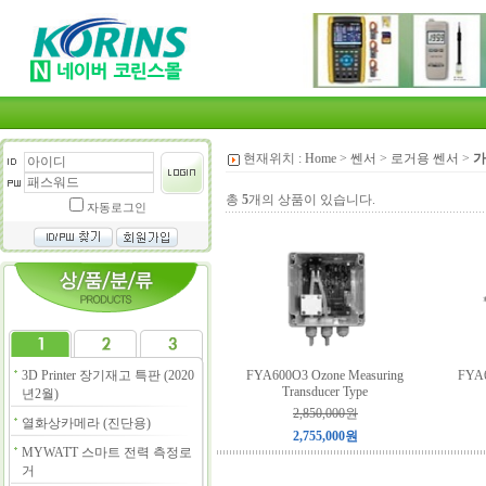
현재위치 :
Home
>
쎈서
>
로거용 쎈서
>
가
총
5
개의 상품이 있습니다.
자동로그인
3D Printer 장기재고 특판 (2020
FYA600O3 Ozone Measuring
FYA6
Transducer Type
년2월)
2,850,000원
열화상카메라 (진단용)
2,755,000원
MYWATT 스마트 전력 측정로
거