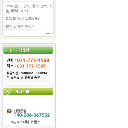
Testo (온도, 습도, 풍속, 압력, 소
음, RPM, 가스)
DAVIS (상품 25000개)
분진 입자수 측정기
more