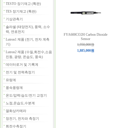
TESTO 장기재고 (특판)
TES 장기재고 (특판)
기상관측기
솔라셀 (태양전지), 풍력, 소수
력, 연료전지
FYA600CO2H Carbon Dioxide
Sensor
Lutron1 제품 (전기, 전자 계측
기)
1,950,000원
1,885,000원
Lutron2 제품 (수질,회전수,소음
진동, 광량, 온습도, 풍속)
데이터로거 및 기록계
전기 및 전력측정기
유량계
풍속풍량계
온도/압력/습도/전기 교정기
노점,온습도,수분계
열화상카메라
정전기, 전자파 측정기
회전수측정기