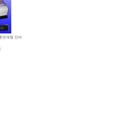
W 계통연계형 인버
원