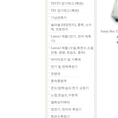
TESTO 장기재고 (특판)
TES 장기재고 (특판)
기상관측기
솔라셀 (태양전지), 풍력, 소수
력, 연료전지
Sunny Boy 
Lutron1 제품 (전기, 전자 계측
4
기)
4
Lutron2 제품 (수질,회전수,소음
진동, 광량, 온습도, 풍속)
데이터로거 및 기록계
전기 및 전력측정기
유량계
풍속풍량계
온도/압력/습도/전기 교정기
노점,온습도,수분계
열화상카메라
정전기, 전자파 측정기
회전수측정기