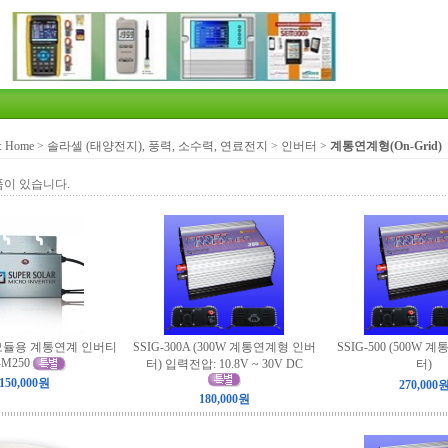
:
Home
>
솔라셀 (태양전지), 풍력, 소수력, 연료전지
>
인버터
>
계통연계형(On-Grid)
품이 있습니다.
 모듈용 계통연계 인버티
SSIG-300A (300W 계통연계형 인버
SSIG-500 (500W
-M250
터) 입력전압: 10.8V ~ 30V DC
터)
150,000원
270,000
180,000원