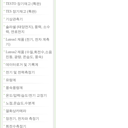
TESTO 장기재고 (특판)
TES 장기재고 (특판)
기상관측기
솔라셀 (태양전지), 풍력, 소수
력, 연료전지
Lutron1 제품 (전기, 전자 계측
기)
Lutron2 제품 (수질,회전수,소음
진동, 광량, 온습도, 풍속)
데이터로거 및 기록계
전기 및 전력측정기
유량계
풍속풍량계
온도/압력/습도/전기 교정기
노점,온습도,수분계
열화상카메라
정전기, 전자파 측정기
회전수측정기