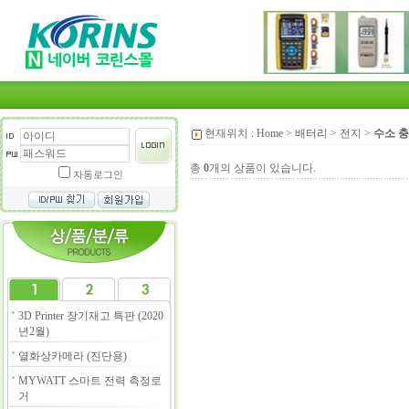
현재위치 :
Home
>
배터리
>
전지
>
수소 충
총
0
개의 상품이 있습니다.
자동로그인
3D Printer 장기재고 특판 (2020
년2월)
열화상카메라 (진단용)
MYWATT 스마트 전력 측정로
거