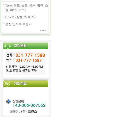
Testo (온도, 습도, 풍속, 압력, 소
음, RPM, 가스)
DAVIS (상품 25000개)
분진 입자수 측정기
more